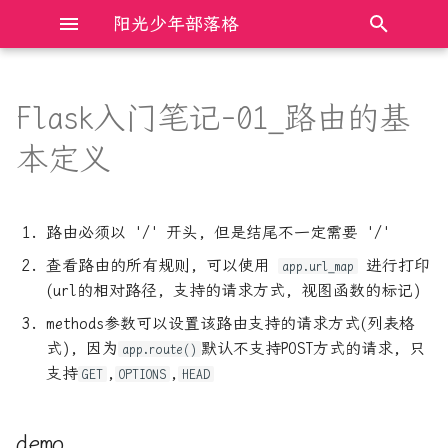
阳光少年部落格
键
入
Flask入门笔记-01_路由的基
demo
Electron前端框架完全入门
Bochs模拟器 时钟clock设置
AXI总线总结
什么是双花攻击
以
本定义
开
JavaScript DOM操作完全入门
Cmake链接相关整理
C++11 的六种 memory order
股市中常见的MA, EMA, DMA,
SMA等算法代码
始
路由必须以 '/' 开头, 但是结尾不一定需要 '/'
JavaScript中的new和原型原
Mac 快速安装adb
C++与Rust操作裸指针的比较
搜
型链
通达信中SMA等函数与注释说
查看路由的所有规则, 可以使用
进行打印
app.url_map
明不符的探究
OneinStack 安装nginx, 并配
Linux下动态链接库版本管理
索
(url的相对路径, 支持的请求方式, 视图函数的标记)
JavaScript中的防抖和节流
置一个网站
及查找加载方式
methods参数可以设置该路由支持的请求方式(列表格
式), 因为
默认不支持POST方式的请求, 只
app.route()
JavaScript程序设计语言完全
PY_JS 单元素字典简便获取
Linux共享内存最透彻的一篇
支持
,
,
GET
OPTIONS
HEAD
入门
k,v
Python3 cpython优化 实现解
TypeScript基础入门笔记
Python-APSchedule:定时任务
释器并行
demo