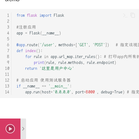
VUE-插槽详细图解
Python3读写CSV文件
RUST死灵书-子类型和型变
from
flask
import
Flask
VUE前端框架完全入门
Py快速识别文本编码_去除标
Rust - MaybeUninit未初始化
#注册应用
签获得文本
内存
app
=
Flask
(
__name__
)
es6模板字符串和新增方法
@app
.
route
(
'/user'
,
methods
=
[
'GET'
,
'POST'
])
# 指定该
Ubuntu16.04安装生产环境
Rust Async: Pin概念解析
def
index
():
html-css:浮动_清除浮动
for
rule
in
app
.
url_map
.
iter_rules
():
# 打印app内所
bocsh安装指南, 必看, 这个
Rust Runtime 与 ABI
print
(
rule
,
rule
.
methods
,
rule
.
endpoint
)
return
'这里是用户中心'
软件有坑
html_css完全入门
Rust std-any 模块详解
# 启动应用 使用测试服务器
centos5.8的配置yum和epel
js实现 有限状态自动机 实现
if
__name__
==
'__main__'
:
app
.
run
(
host
=
'0.0.0.0'
,
port
=
8000
,
debug
=
True
)
# 指
的词法分析器
Rust 中的型变
centos下配置远程开发rust工
具链
rust的gui框架 slint学习
Rust 之不可为-暴露内部结构
centos安装docker, 并在
typecho的handsome主题设置
Rust 之不可为-滥用getter
docker 安装宝塔以及ssh服务
播放器的自动隐藏
Rust 交叉编译与条件编译总