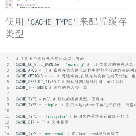
rust中的NIX库介绍
go语言交叉编译
uWsgi日志定时每天切割工具
go语言的文件锁
使用
来配置缓存
'CACHE_TYPE'
ubuntu16.04安装python+node
类型
linux 信号列表和基本作用
环境
linux中的 errno
uwsgi 启动 重启 停止
# 下面五个参数是所有的类型共有的
linux应用程序-ELF查看工具
CACHE_NO_NULL_WARNING
=
"warning"
# null类型时的警告消息
七牛云对象存储python_api
CACHE_ARGS
=
[]
# 在缓存类实例化过程中解包和传递的可选
CACHE_OPTIONS
=
{}
# 可选字典,在缓存类实例化期间传递，
mmap共享存储映射(存储IO映
CACHE_DEFAULT_TIMEOUT
# 默认过期/超时时间，单位为秒
使用clion配置 Cmake远程开
射)系列详解
CACHE_THRESHOLD
# 缓存的最大条目数
发cpp环境
python内存异常的一次排查
CACHE_TYPE
=
null
# 默认的缓存类型，无缓存
使用dd一件重装云服务器的系
CACHE_TYPE
=
'simple'
# 使用本地python字典进行存储，线程
统
rust-bpf开发实战
CACHE_TYPE
=
'filesystem'
# 使用文件系统来存储缓存的值
CACHE_DIR
=
""
# 文件目录
使用普通用户执行 docker
rust与 pypy和cpython的混合
CACHE_TYPE
=
'memcached'
# 使用memcached服务器缓存
开发