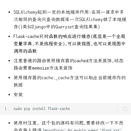
git强制拉取更新
结
SQLAlchemy起到一定的本地缓存作用:在同一请求中多
次相同的查询只查询数据库一次SQLAlchemy做了本地缓
git操作练习
Rust 内存模型
存()类似Django中的Queryset查询结果集)
Kvm qemu显卡直通部署以及性
Rust 并发编程 - Memory
Flask-cache只对函数的响应进行缓存(底层是一个全局
能调优
Ordering
变量字典,不是线程安全),可以使视图,也可以是视图中
调用的函数
linux快速统计某目录某个后
Rust 源码分析之 Vec
注意普通的路由使用缓存器的
cached
方法来装饰,动态
缀的文件个数
路由需要
memoize
方法来装饰
Rust中Drop检查 与
linux添加新用户, 并设置免
使用缓存器的cache._cache方法可以取出当前缓存内的
PhantomData
密码登录
数据
Rust中的零成本抽象
安装
linux设置虚拟内存
Rust使用SIMD进行加速计算
sudo
pip
install
flask
-
cache
linux防火墙常用操作
Rust使用musl静态编译
使用时注意, 这个包的源码有问题,需要修改一下不然
mac编译自己的emacs
会有导入错误
ImportError: No module named 'flask.ext'