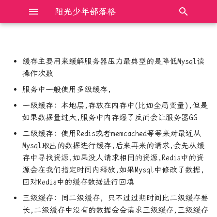
阳光少年部落格
键
入
缓存主要用来缓解服务器压力最典型的是降低Mysql读
Electron前端框架完全入门
Bochs模拟器 时钟clock设置
AXI总线总结
什么是双花攻击
以
操作次数
开
JavaScript DOM操作完全入门
Cmake链接相关整理
C++11 的六种 memory order
股市中常见的MA, EMA, DMA,
服务中一般使用多级缓存,
SMA等算法代码
始
一级缓存: 本地层,存放在内存中(比如全局变量),但是
JavaScript中的new和原型原
Mac 快速安装adb
C++与Rust操作裸指针的比较
如果数据量过大,服务中内存爆了反而会让服务器GG
搜
型链
通达信中SMA等函数与注释说
二级缓存: 使用Redis或者memcached等等来对最近从
明不符的探究
OneinStack 安装nginx, 并配
Linux下动态链接库版本管理
索
Mysql取出的数据进行缓存,后来再来的请求,会先从缓
JavaScript中的防抖和节流
置一个网站
及查找加载方式
存中寻找资源,如果没人请求相同的资源,Redis中的资
源会在我们指定时间内释放,如果Mysql中修改了数据,
JavaScript程序设计语言完全
PY_JS 单元素字典简便获取
Linux共享内存最透彻的一篇
回对Redis中的缓存数据进行回填
入门
k,v
Python3 cpython优化 实现解
三级缓存: 同二级缓存, 只不过过期时间比二级缓存要
TypeScript基础入门笔记
Python-APSchedule:定时任务
释器并行
长,二级缓存中没有的数据会会请求三级缓存,三级缓存