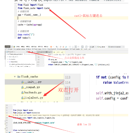
Rust实战内存缺页检测
mac编译自己的无界面emacs
Rust标准库: alloc
mac配置 rcore开发环境
Rust的Pin与Unpin
python_functools模块实现
函数调用缓存
Rust进程通信-管道
python爬虫实现百度翻译小工
Seccomp, BPF与容器安全
具
Seccomp中文手册
python给pdf的指定页添加图
片到指定位置
Seccomp从0到1
redis连接报错:MISCONF
Seccomp简单的使用
Redis is configured to
save RDB snapshots
c++拾遗=右值, move, 转发