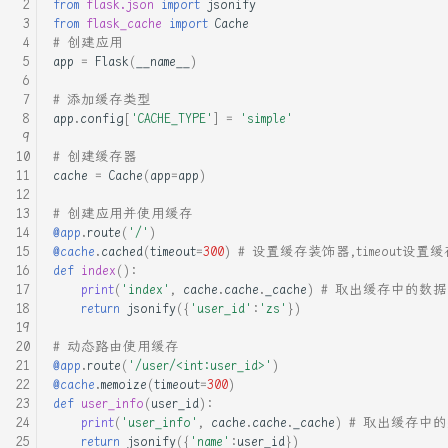
from
flask.json
import
jsonify
拉取文件
from
flask_cache
import
Cache
什么是 Rust 宏？ —— 浅谈
# 创建应用
app
=
Flask
(
__name__
)
Rust 宏
# 添加缓存类型
什么是move？理解C++ Value
app
.
config
[
'CACHE_TYPE'
]
=
'simple'
categories，move， move
# 创建缓存器
in Rust
cache
=
Cache
(
app
=
app
)
从4行代码看c++右值引用
# 创建应用并使用缓存
@app
.
route
(
'/'
)
@cache
.
cached
(
timeout
=
300
)
# 设置缓存装饰器,timeout设置
从prctl函数开始学习沙箱规
def
index
():
则
print
(
'index'
,
cache
.
cache
.
_cache
)
# 取出缓存中的数据
return
jsonify
({
'user_id'
:
'zs'
})
从头实现RUST异步BLOCK_ON
# 动态路由使用缓存
@app
.
route
(
'/user/<int:user_id>'
)
修改linux kernel对
@cache
.
memoize
(
timeout
=
300
)
sys_call_64系统调用入口进
def
user_info
(
user_id
):
print
(
'user_info'
,
cache
.
cache
.
_cache
)
# 取出缓存中
行hook
return
jsonify
({
'name'
:
user_id
})