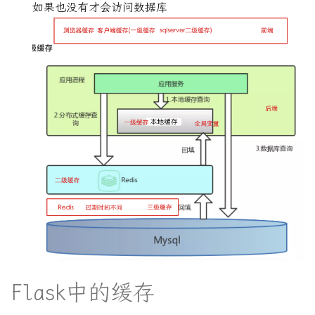
如果也没有才会访问数据库
VUE-插槽详细图解
Python3读写CSV文件
RUST死灵书-子类型和型变
VUE前端框架完全入门
Py快速识别文本编码_去除标
Rust - MaybeUninit未初始化
签获得文本
内存
es6模板字符串和新增方法
Ubuntu16.04安装生产环境
Rust Async: Pin概念解析
html-css:浮动_清除浮动
bocsh安装指南, 必看, 这个
Rust Runtime 与 ABI
软件有坑
html_css完全入门
Rust std-any 模块详解
centos5.8的配置yum和epel
js实现 有限状态自动机 实现
的词法分析器
Rust 中的型变
centos下配置远程开发rust工
具链
rust的gui框架 slint学习
Rust 之不可为-暴露内部结构
centos安装docker, 并在
typecho的handsome主题设置
Rust 之不可为-滥用getter
Flask中的缓存
docker 安装宝塔以及ssh服务
播放器的自动隐藏
Rust 交叉编译与条件编译总