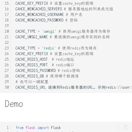
CACHE_KEY_PREFIX
# 设置cache_key的前缀
几种在Linux下查询外网IP的
CAHCE_MEMCACHED_SERVERS
# 服务器地址的列表或元组
办法
rust中的内存布局
CACHE_MEMCACHED_USERNAME
# 用户名
CACHE_MEMCACHED_PASSWORD
# 密码
单分派泛函数
rust和python一些性能基准测
CACHE_TYPE
=
'uwsgi'
# 使用uwsgi服务器作为缓存
试以及pyo3的基本使用
CACHE_UWSGI_NAME
# 要连接的uwsgi缓存实例的名称
基于centos安装jupyterlab设
CACHE_TYPE
=
'redis'
# 使用redis作为缓存
置外网访问
rust基础语句LLVM IR以及汇
CACHE_KEY_PREFIX
# 设置cache_key的前缀
编分析
CACHE_REDIS_HOST
# redis地址
源码安装python
CACHE_REDIS_PORT
# redis端口
CACHE_REDIS_PASSWORD
# redis密码
Rust系统编程: 查看最近的一
CACHE_REDIS_DB
# 使用哪个数据库
编程语言测试
次系统调用发生的错误
# 也可以一键配置
CACHE_REDIS_URL
连接到Redis服务器的URL
。
示例redis
:
//
user
:
记录pyinstall使用
strace 简单入门
Demo
设置pycharm>跳板机>服务器
一次混合开发交叉编译
的远程开发环境
mongo-c-driver和rust的笔记
通过阿里云oss快速从服务器
from
flask
import
Flask
五种IO模型透彻分析