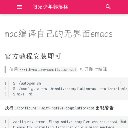
阳光少年部落格
键
入
mac编译自己的无界面emacs
Redis_04-持久化( RDB和AOF)
Electron前端框架完全入门
官方教程安装即可
AXI总线总结
什么是双花攻击
以
开
Django解决CORS跨域
JavaScript DOM操作完全入门
安装
C++11 的六种 memory order
股市中常见的MA, EMA, DMA,
官方教程安装即可
SMA等算法代码
始
Flask入门笔记-01_路由的基
JavaScript中的new和原型原
C++与Rust操作裸指针的比较
使用
打开即时编译
--with-native-compilation=aot
搜
本定义
型链
通达信中SMA等函数与注释说
明不符的探究
Linux下动态链接库版本管理
索
$
Flask入门笔记-02_动态路由
JavaScript中的防抖和节流
及查找加载方式
$
./configure
--with-native-compilation
=
aot
--with-x-toolk
$
make
and正则转换器
JavaScript程序设计语言完全
Linux共享内存最透彻的一篇
执行
出现警告
Flask入门笔记-03_请
入门
./configure --with-native-compilation=aot
求:request
Python3 cpython优化 实现解
configure:
error:
ELisp
native
compiler
was
requested,
but
TypeScript基础入门笔记
释器并行
Please
try
installing
libgccjit
or
a
similar