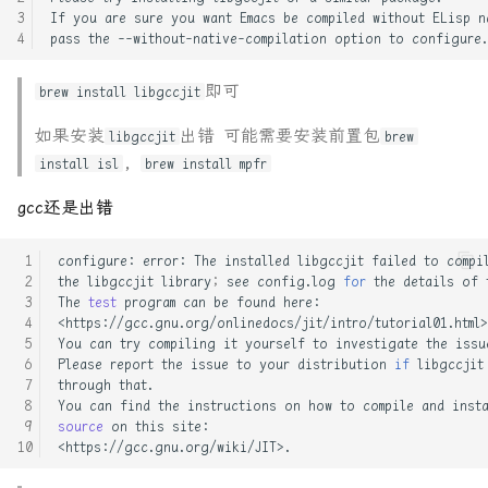
Flask入门笔记-04_响
If
you
are
sure
you
want
Emacs
be
compiled
without
ELisp
n
应:response
VUE-插槽详细图解
RUST死灵书-子类型和型变
pass
the
--without-native-compilation
option
to
Flask入门笔记-05_COOKIE
VUE前端框架完全入门
Rust - MaybeUninit未初始化
即可
brew install libgccjit
内存
如果安装
出错 可能需要安装前置包
Flask入门笔记-06_SESSION
libgccjit
brew
es6模板字符串和新增方法
,
Rust Async: Pin概念解析
install isl
brew install mpfr
Flask入门笔记-07_Flask对象
html-css:浮动_清除浮动
gcc还是出错
初始化时参数详解
Rust Runtime 与 ABI
html_css完全入门
configure:
error:
The
installed
libgccjit
failed
to
compi
Flask入门笔记-08_异常捕获
Rust std-any 模块详解
the
libgccjit
library
;
see
config.log
for
the
details
of
js实现 有限状态自动机 实现
The
test
program
can
be
found
Flask入门笔记-09_中间件or
的词法分析器
Rust 中的型变
You
can
try
compiling
it
yourself
to
investigate
the
请求钩子
Please
report
the
issue
to
your
distribution
if
libgccjit
rust的gui框架 slint学习
Rust 之不可为-暴露内部结构
through
Flask入门笔记-10_蓝图
You
can
find
the
instructions
on
how
to
compile
and
insta
source
on
this
typecho的handsome主题设置
Rust 之不可为-滥用getter
Flask入门笔记-11_请求上下
播放器的自动隐藏
文
Rust 交叉编译与条件编译总